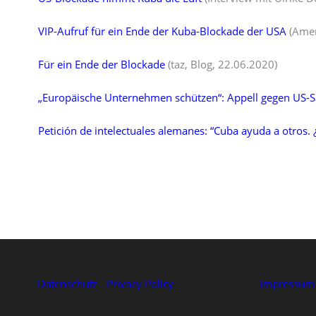
VIP-Aufruf für ein Ende der Kuba-Blockade der USA
(Amer
Für ein Ende der Blockade
(taz, Blog, 22.06.2020)
„Europäische Unternehmen schützen“: Appell gegen US-
Petición de intelectuales alemanes: “Cuba ayuda a otros.
Datenschutz - Privacy Policy
Impressum -