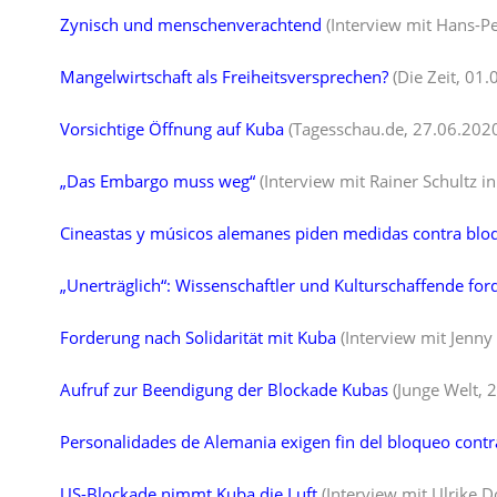
Zynisch und menschenverachtend
(Interview mit Hans-P
Mangelwirtschaft als Freiheitsversprechen?
(Die Zeit, 01.
Vorsichtige Öffnung auf Kuba
(Tagesschau.de, 27.06.202
„Das Embargo muss weg“
(Interview mit Rainer Schultz 
Cineastas y músicos alemanes piden medidas contra blo
„Unerträglich“: Wissenschaftler und Kulturschaffende fo
Forderung nach Solidarität mit Kuba
(Interview mit Jenny
Aufruf zur Beendigung der Blockade Kubas
(Junge Welt, 
Personalidades de Alemania exigen fin del bloqueo cont
US-Blockade nimmt Kuba die Luft
(Interview mit Ulrike 